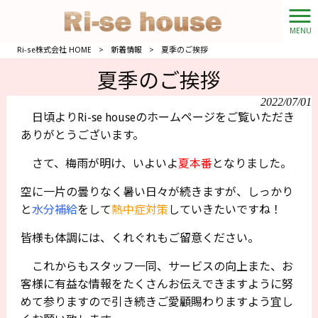
MENU
Ri-se株式会社 HOME
>
新着情報
>
夏季のご挨拶
夏季のご挨拶
2022/07/01
日頃よりRi-se houseのホームページをご覧いただき
ありがとうございます。
さて、梅雨が明け、いよいよ
夏本番
となりました。
空に一片の曇りなく暑い日々が続きますが、しっかり
と
水分補給
をして
熱中症対策
していきたいですね！
皆様も体調には、くれぐれもご留意ください。
これからもスタッフ一同、サービスの向上また、お
客様に有益な情報をたくさんお伝えできますように努
めて参りますので引き続きご愛顧賜わりますよう宜し